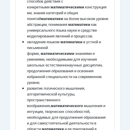
способов действия с
конкретными
математическими
конструкция
ми, знание категорий и общих
понятий
математики
на более высоком уровне
абстракции, понимания
математики
как
универсального языка науки и средстве
моделирования явлений и процессов;
овладение языком
математики
в устной и
письменной
форме,
математическими
знаниями и
умениями, необходимыми для изучения
школьных естественнонаучных дисциплин,
продолжения образования и освоения
избранной специальности на современном
уровне;
развитие логического мышления,
алгоритмической культуры,
пространственного
воображения,
математического
мышления и
интуиции, творческих способностей,
необходимых для продолжения образования
и для самостоятельной деятельности в
области
математики
и ее приложений в