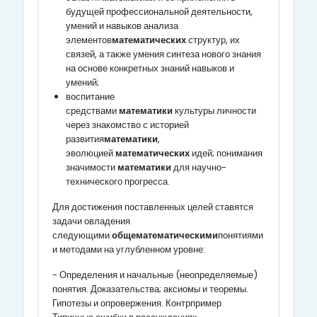
будущей профессиональной деятельности,
умений и навыков анализа
элементов
математических
структур, их
связей, а также умения синтеза нового знания
на основе конкретных знаний навыков и
умений;
воспитание
средствами
математики
культуры личности
через знакомство с историей
развития
математики
,
эволюцией
математических
идей; понимания
значимости
математики
для научно-
технического прогресса.
Для достижения поставленных целей ставятся
задачи овладения
следующими
общематематическими
понятиями
и методами на углубленном уровне:
- Определения и начальные (неопределяемые)
понятия. Доказательства; аксиомы и теоремы.
Гипотезы и опровержения. Контрпример.