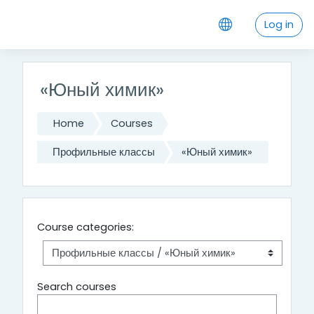
Skip to main content
Log in
«Юный химик»
Home
Courses
Профильные классы
«Юный химик»
Course categories:
Search courses